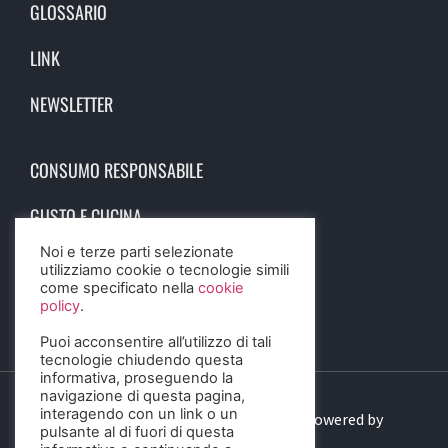
GLOSSARIO
LINK
NEWSLETTER
CONSUMO RESPONSABILE
GUSTO E CUCINA
Noi e terze parti selezionate
SCIENZA E SALUTE
utilizziamo cookie o tecnologie simili
come specificato nella
cookie
STORIA E CULTURA
policy
.
Puoi acconsentire all’utilizzo di tali
tecnologie chiudendo questa
informativa, proseguendo la
navigazione di questa pagina,
interagendo con un link o un
© 2023 Birra Informa. All Rights Reserved. Powered by
pulsante al di fuori di questa
DIGITALSENSE