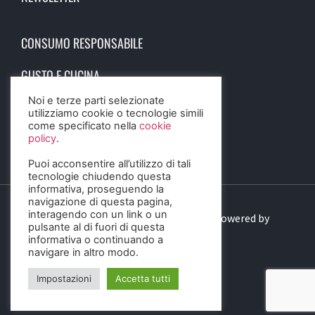
CONSUMO RESPONSABILE
GUSTO E CUCINA
Noi e terze parti selezionate
SCIENZA E SALUTE
utilizziamo cookie o tecnologie simili
come specificato nella
cookie
STORIA E CULTURA
policy
.
Puoi acconsentire all’utilizzo di tali
tecnologie chiudendo questa
informativa, proseguendo la
navigazione di questa pagina,
interagendo con un link o un
© 2023 Birra Informa. All Rights Reserved. Powered by
pulsante al di fuori di questa
DIGITALSENSE
informativa o continuando a
navigare in altro modo.
Impostazioni
Accetta tutti