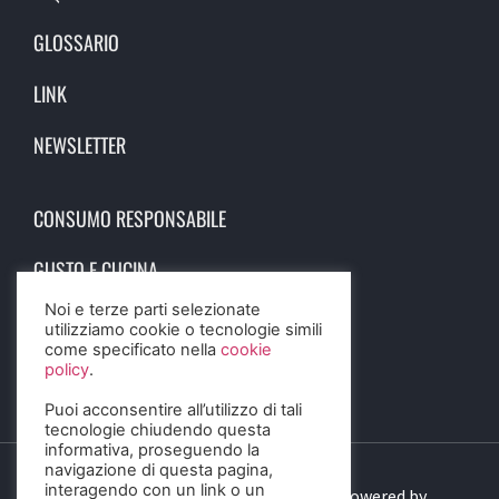
GLOSSARIO
LINK
NEWSLETTER
CONSUMO RESPONSABILE
GUSTO E CUCINA
Noi e terze parti selezionate
SCIENZA E SALUTE
utilizziamo cookie o tecnologie simili
come specificato nella
cookie
STORIA E CULTURA
policy
.
Puoi acconsentire all’utilizzo di tali
tecnologie chiudendo questa
informativa, proseguendo la
navigazione di questa pagina,
interagendo con un link o un
© 2023 Birra Informa. All Rights Reserved. Powered by