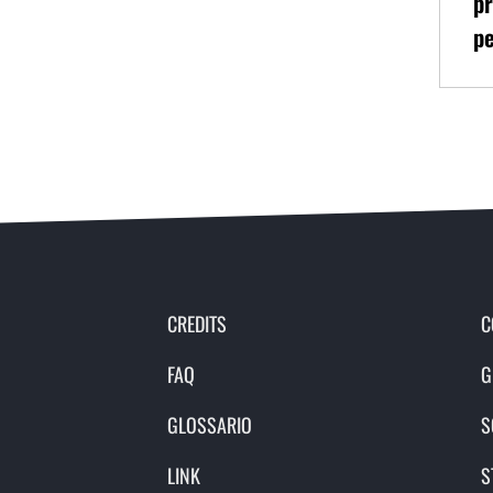
pr
pe
CREDITS
C
FAQ
G
GLOSSARIO
S
LINK
S