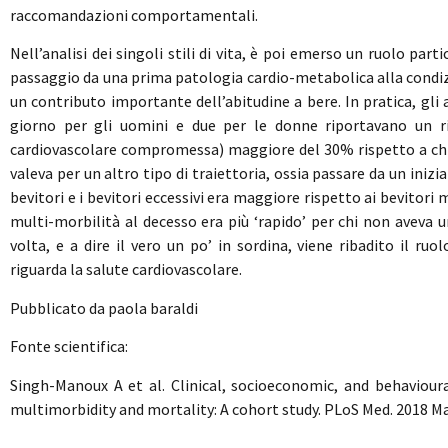
raccomandazioni comportamentali.
Nell’analisi dei singoli stili di vita, è poi emerso un ruolo par
passaggio da una prima patologia cardio-metabolica alla condizi
un contributo importante dell’abitudine a bere. In pratica, gli
giorno per gli uomini e due per le donne riportavano un r
cardiovascolare compromessa) maggiore del 30% rispetto a chi 
valeva per un altro tipo di traiettoria, ossia passare da un inizi
bevitori e i bevitori eccessivi era maggiore rispetto ai bevitori
multi-morbilità al decesso era più ‘rapido’ per chi non aveva
volta, e a dire il vero un po’ in sordina, viene ribadito il r
riguarda la salute cardiovascolare.
Pubblicato da paola baraldi
Fonte scientifica:
Singh-Manoux A et al.
Clinical, socioeconomic, and behaviour
multimorbidity and mortality: A cohort study. PLoS Med. 2018 Ma