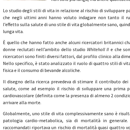
Lo studio degli stili di vita in relazione al rischio di sviluppare
che negli ultimi anni hanno voluto indagare non tanto il 
l’effetto sulla salute di uno stile di vita globalmente sano, qu
lunga vita.
È quello che hanno fatto anche alcuni ricercatori britannici ch
donne reclutati nell’ambito dello studio
Whitehall II
e che sono
ricercatori sono finiti diversi fattori, dal profilo clinico alla
Nello specifico, è stato analizzato il ruolo di quattro stili di vit
fisica e il consumo di bevande alcoliche.
Il disegno della ricerca prevedeva di stimare il contributo dei f
salute, come ad esempio il rischio di sviluppare una prima p
cardiovascolare (definita come la presenza di almeno 2 condizio
arrivare alla morte.
Globalmente, uno stile di vita complessivamente sano è risulta
patologia cardio-metabolica, sia di mortalità in generale.
raccomandati riportava un rischio di mortalità quasi quattro vo