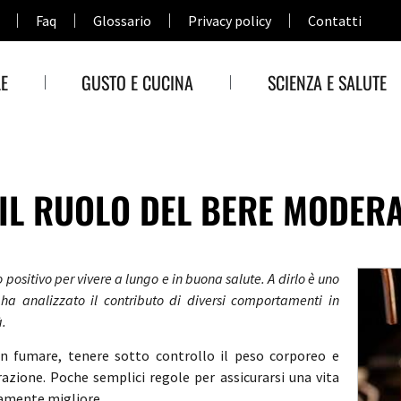
Faq
Glossario
Privacy policy
Contatti
E
GUSTO E CUCINA
SCIENZA E SALUTE
À. IL RUOLO DEL BERE MODER
positivo per vivere a lungo e in buona salute. A dirlo è uno
ha analizzato il contributo di diversi comportamenti in
à.
non fumare, tenere sotto controllo il peso corporeo e
zione. Poche semplici regole per assicurarsi una vita
vamente migliore.