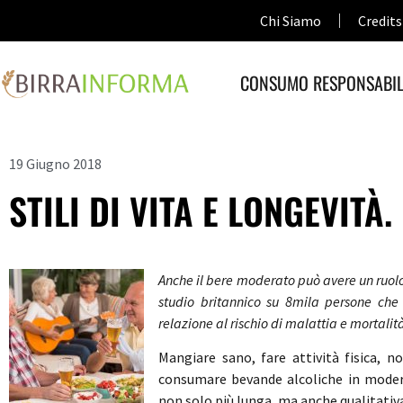
Chi Siamo
Credits
CONSUMO RESPONSABIL
19 Giugno 2018
STILI DI VITA E LONGEVIT
Anche il bere moderato può avere un ruolo 
studio britannico su 8mila persone che 
relazione al rischio di malattia e mortalit
Mangiare sano, fare attività fisica, 
consumare bevande alcoliche in modera
non solo più lunga, ma anche qualitati