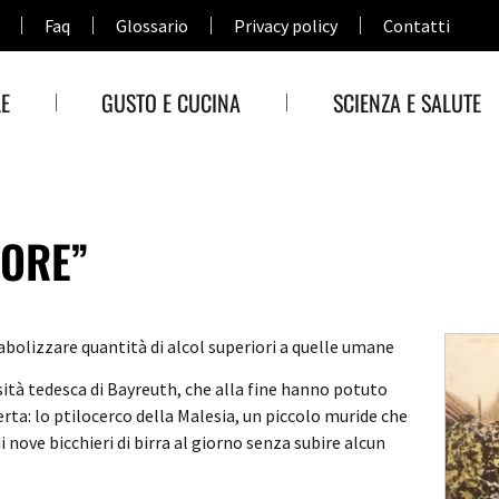
Faq
Glossario
Privacy policy
Contatti
E
GUSTO E CUCINA
SCIENZA E SALUTE
TORE”
etabolizzare quantità di alcol superiori a quelle umane
rsità tedesca di Bayreuth, che alla fine hanno potuto
ta: lo ptilocerco della Malesia, un piccolo muride che
di nove bicchieri di birra al giorno senza subire alcun