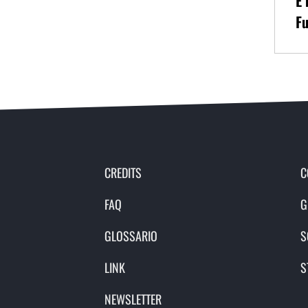
È 
Fu
CREDITS
C
FAQ
G
GLOSSARIO
S
LINK
S
NEWSLETTER