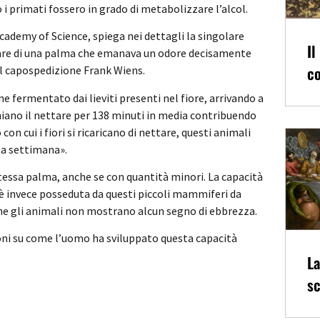
 i primati fossero in grado di metabolizzare l’alcol.
Academy of Science, spiega nei dettagli la singolare
Il
ttare di una palma che emanava un odore decisamente
co
del capospedizione Frank Wiens.
e fermentato dai lieviti presenti nel fiore, arrivando a
hiano il nettare per 138 minuti in media contribuendo
on cui i fiori si ricaricano di nettare, questi animali
 a settimana».
tessa palma, anche se con quantità minori. La capacità
, è invece posseduta da questi piccoli mammiferi da
che gli animali non mostrano alcun segno di ebbrezza.
ioni su come l’uomo ha sviluppato questa capacità
La
sc