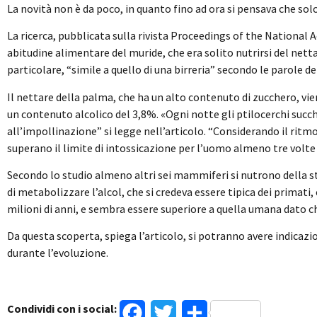
La novità non è da poco, in quanto fino ad ora si pensava che solo
La ricerca, pubblicata sulla rivista Proceedings of the National 
abitudine alimentare del muride, che era solito nutrirsi del ne
particolare, “simile a quello di una birreria” secondo le parole 
Il nettare della palma, che ha un alto contenuto di zucchero, vien
un contenuto alcolico del 3,8%. «Ogni notte gli ptilocerchi succ
all’impollinazione” si legge nell’articolo. “Considerando il ritmo c
superano il limite di intossicazione per l’uomo almeno tre volte
Secondo lo studio almeno altri sei mammiferi si nutrono della s
di metabolizzare l’alcol, che si credeva essere tipica dei primati
milioni di anni, e sembra essere superiore a quella umana dato 
Da questa scoperta, spiega l’articolo, si potranno avere indicaz
durante l’evoluzione.
Condividi con i social:
Facebook
Twitter
Condividi