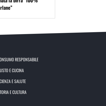
nata la birra “100%
rlane”
ONSUMO RESPONSABILE
USTO E CUCINA
CIENZA E SALUTE
TORIA E CULTURA