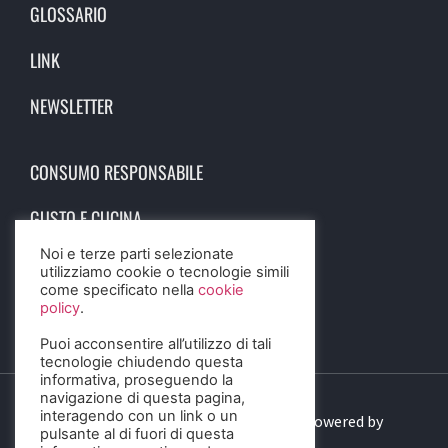
GLOSSARIO
LINK
NEWSLETTER
CONSUMO RESPONSABILE
GUSTO E CUCINA
Noi e terze parti selezionate
SCIENZA E SALUTE
utilizziamo cookie o tecnologie simili
come specificato nella
cookie
STORIA E CULTURA
policy
.
Puoi acconsentire all’utilizzo di tali
tecnologie chiudendo questa
informativa, proseguendo la
navigazione di questa pagina,
interagendo con un link o un
© 2023 Birra Informa. All Rights Reserved. Powered by
pulsante al di fuori di questa
DIGITALSENSE