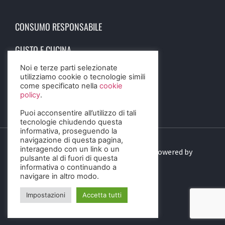
CONSUMO RESPONSABILE
GUSTO E CUCINA
Noi e terze parti selezionate
SCIENZA E SALUTE
utilizziamo cookie o tecnologie simili
come specificato nella
cookie
STORIA E CULTURA
policy
.
Puoi acconsentire all’utilizzo di tali
tecnologie chiudendo questa
informativa, proseguendo la
navigazione di questa pagina,
interagendo con un link o un
© 2023 Birra Informa. All Rights Reserved. Powered by
pulsante al di fuori di questa
DIGITALSENSE
informativa o continuando a
navigare in altro modo.
Impostazioni
Accetta tutti