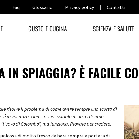
Faq
Glossario
Privacy policy
Contatti
E
GUSTO E CUCINA
SCIENZA E SALUTE
A IN SPIAGGIA? È FACILE C
le risolve il problema di come avere sempre una scorta di
 sé in vacanza. Una striscia isolante di un materiale
 “l’uovo di Colombo”, ma funziona. Provare per credere.
qualcosa di molto fresco da bere sempre a portata di