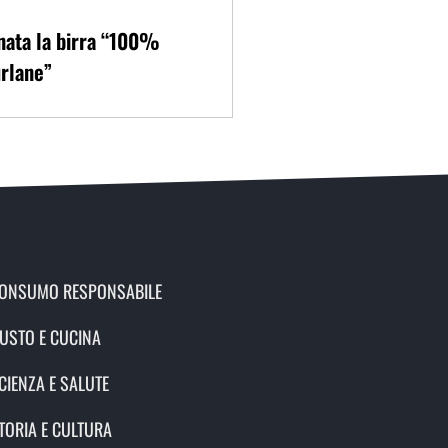
nata la birra “100%
rlane”
ONSUMO RESPONSABILE
USTO E CUCINA
CIENZA E SALUTE
TORIA E CULTURA