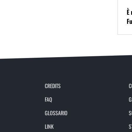
È 
Fu
CREDITS
C
FAQ
G
GLOSSARIO
S
LINK
S