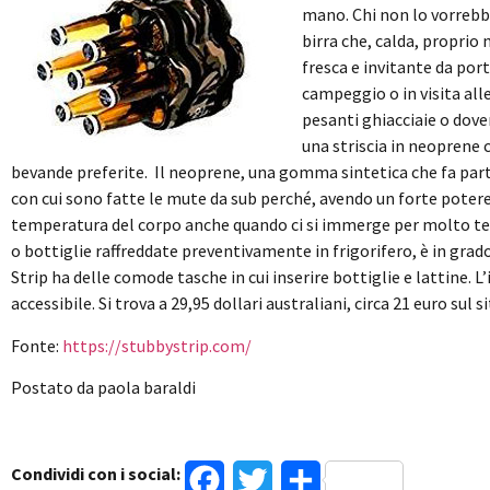
mano. Chi non lo vorrebbe
birra che, calda, proprio 
fresca e invitante da port
campeggio o in visita alle
pesanti ghiacciaie o dover
una striscia in neoprene
bevande preferite. Il neoprene, una gomma sintetica che fa parte
con cui sono fatte le mute da sub perché, avendo un forte potere
temperatura del corpo anche quando ci si immerge per molto temp
o bottiglie raffreddate preventivamente in frigorifero, è in gr
Strip ha delle comode tasche in cui inserire bottiglie e lattine. 
accessibile. Si trova a 29,95 dollari australiani, circa 21 euro
sul s
Fonte:
https://stubbystrip.com/
Postato da paola baraldi
Condividi con i social:
Facebook
Twitter
Condividi