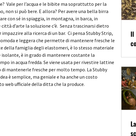
? Vale per l’acqua e le bibite ma soprattutto per la
no, non si può bere. E allora? Per avere una bella birra
are con sé in spiaggia, in montagna, in barca, in
 città d’arte la soluzione c’è. Senza trascinarsi dietro
Il
 impazzire alla ricerca di un bar. Ci pensa Stubby Strip,
 comoda e leggera che permette di mantenere fresche le
co
 della famiglia degli elastomeri, è lo stesso materiale
 isolante, è in grado di mantenere costante la
o in acqua fredda. Se viene usata per rivestire lattine
ado di mantenerle fresche per molto tempo. La Stubby
L’idea è semplice, ma geniale e ha anche un costo
ito web ufficiale della ditta che la produce.
La
sc