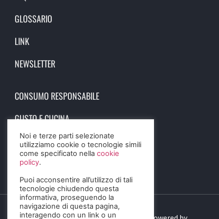
GLOSSARIO
LINK
NEWSLETTER
CONSUMO RESPONSABILE
GUSTO E CUCINA
Noi e terze parti selezionate
SCIENZA E SALUTE
utilizziamo cookie o tecnologie simili
come specificato nella
cookie
STORIA E CULTURA
policy
.
Puoi acconsentire all’utilizzo di tali
tecnologie chiudendo questa
informativa, proseguendo la
navigazione di questa pagina,
interagendo con un link o un
© 2023 Birra Informa. All Rights Reserved. Powered by