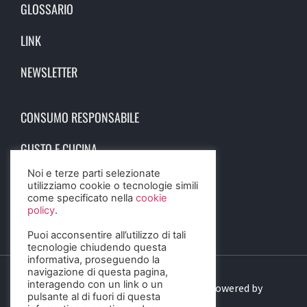
GLOSSARIO
LINK
NEWSLETTER
CONSUMO RESPONSABILE
GUSTO E CUCINA
Noi e terze parti selezionate
SCIENZA E SALUTE
utilizziamo cookie o tecnologie simili
come specificato nella
cookie
STORIA E CULTURA
policy
.
Puoi acconsentire all’utilizzo di tali
tecnologie chiudendo questa
informativa, proseguendo la
navigazione di questa pagina,
interagendo con un link o un
© 2023 Birra Informa. All Rights Reserved. Powered by
pulsante al di fuori di questa
DIGITALSENSE