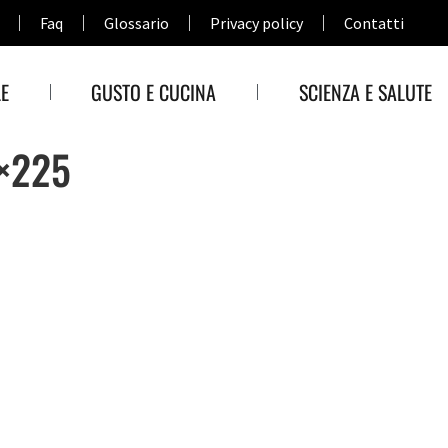
Faq
Glossario
Privacy policy
Contatti
E
GUSTO E CUCINA
SCIENZA E SALUTE
0×225