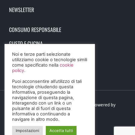
NEWSLETTER
CONSUMO RESPONSABILE
GUSTO E CUCINA
Noi e terze parti selezionate
SCIENZA E SALUTE
utilizziamo cookie o tecnologie simili
come specificato nella
cookie
STORIA E CULTURA
policy
.
Puoi acconsentire all’utilizzo di tali
tecnologie chiudendo questa
informativa, proseguendo la
navigazione di questa pagina,
interagendo con un link o un
© 2023 Birra Informa. All Rights Reserved. Powered by
pulsante al di fuori di questa
DIGITALSENSE
informativa o continuando a
navigare in altro modo.
Impostazioni
Accetta tutti