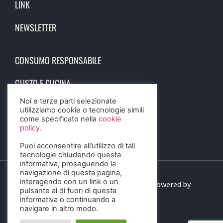
LINK
NEWSLETTER
CONSUMO RESPONSABILE
GUSTO E CUCINA
Noi e terze parti selezionate
SCIENZA E SALUTE
utilizziamo cookie o tecnologie simili
come specificato nella
cookie
STORIA E CULTURA
policy
.
Puoi acconsentire all’utilizzo di tali
tecnologie chiudendo questa
informativa, proseguendo la
navigazione di questa pagina,
interagendo con un link o un
© 2023 Birra Informa. All Rights Reserved. Powered by
pulsante al di fuori di questa
DIGITALSENSE
informativa o continuando a
navigare in altro modo.