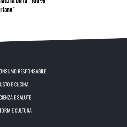
nata la birra “100%
rlane”
ONSUMO RESPONSABILE
USTO E CUCINA
CIENZA E SALUTE
TORIA E CULTURA