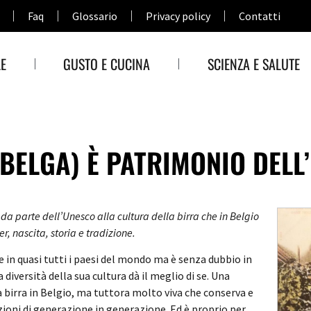
Faq
Glossario
Privacy policy
Contatti
E
GUSTO E CUCINA
SCIENZA E SALUTE
(BELGA) È PATRIMONIO DELL
a parte dell’Unesco alla cultura della birra che in Belgio
er, nascita, storia e tradizione.
ve in quasi tutti i paesi del mondo ma è senza dubbio in
a diversità della sua cultura dà il meglio di se. Una
la birra in Belgio, ma tuttora molto viva che conserva e
ioni di generazione in generazione. Ed è proprio per