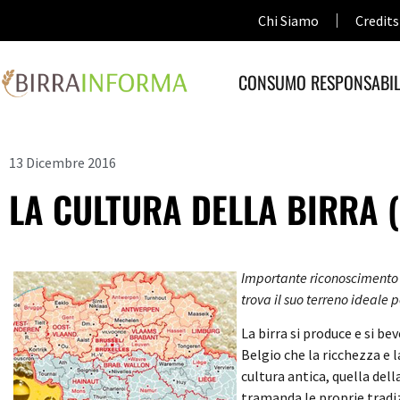
Chi Siamo
Credits
CONSUMO RESPONSABIL
13 Dicembre 2016
LA CULTURA DELLA BIRRA 
Importante riconoscimento d
trova il suo terreno ideale p
La birra si produce e si be
Belgio che la ricchezza e l
cultura antica, quella del
tramanda le proprie tradiz