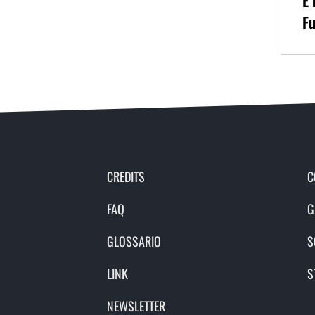
È 
Fu
CREDITS
C
FAQ
G
GLOSSARIO
S
LINK
S
NEWSLETTER