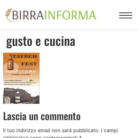
gusto e cucina
Lascia un commento
Il tuo indirizzo email non sarà pubblicato.
I campi
obbligatori sono contrassegnati
*