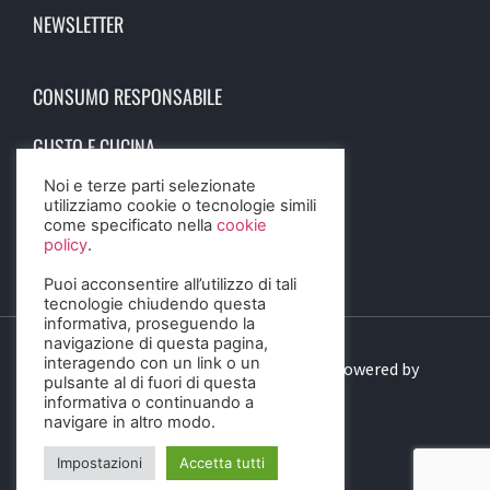
NEWSLETTER
CONSUMO RESPONSABILE
GUSTO E CUCINA
Noi e terze parti selezionate
SCIENZA E SALUTE
utilizziamo cookie o tecnologie simili
come specificato nella
cookie
STORIA E CULTURA
policy
.
Puoi acconsentire all’utilizzo di tali
tecnologie chiudendo questa
informativa, proseguendo la
navigazione di questa pagina,
interagendo con un link o un
© 2023 Birra Informa. All Rights Reserved. Powered by
pulsante al di fuori di questa
DIGITALSENSE
informativa o continuando a
navigare in altro modo.
Impostazioni
Accetta tutti