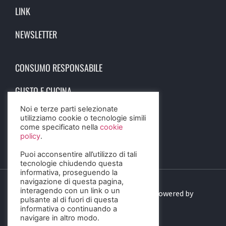
LINK
NEWSLETTER
CONSUMO RESPONSABILE
GUSTO E CUCINA
Noi e terze parti selezionate
SCIENZA E SALUTE
utilizziamo cookie o tecnologie simili
come specificato nella
cookie
STORIA E CULTURA
policy
.
Puoi acconsentire all’utilizzo di tali
tecnologie chiudendo questa
informativa, proseguendo la
navigazione di questa pagina,
interagendo con un link o un
© 2023 Birra Informa. All Rights Reserved. Powered by
pulsante al di fuori di questa
DIGITALSENSE
informativa o continuando a
navigare in altro modo.