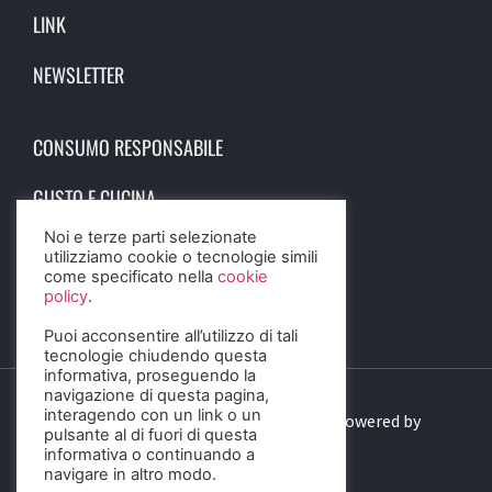
LINK
NEWSLETTER
CONSUMO RESPONSABILE
GUSTO E CUCINA
Noi e terze parti selezionate
SCIENZA E SALUTE
utilizziamo cookie o tecnologie simili
come specificato nella
cookie
STORIA E CULTURA
policy
.
Puoi acconsentire all’utilizzo di tali
tecnologie chiudendo questa
informativa, proseguendo la
navigazione di questa pagina,
interagendo con un link o un
© 2023 Birra Informa. All Rights Reserved. Powered by
pulsante al di fuori di questa
DIGITALSENSE
informativa o continuando a
navigare in altro modo.