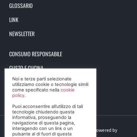
GLOSSARIO
LINK
NEWSLETTER
CONSUMO RESPONSABILE
GUSTO E CUCINA
Noi e terze parti selezionate
SCIENZA E SALUTE
utilizziamo cookie o tecnologie simili
come specificato nella
cookie
STORIA E CULTURA
policy
.
Puoi acconsentire all’utilizzo di tali
tecnologie chiudendo questa
informativa, proseguendo la
navigazione di questa pagina,
interagendo con un link o un
© 2023 Birra Informa. All Rights Reserved. Powered by
pulsante al di fuori di questa