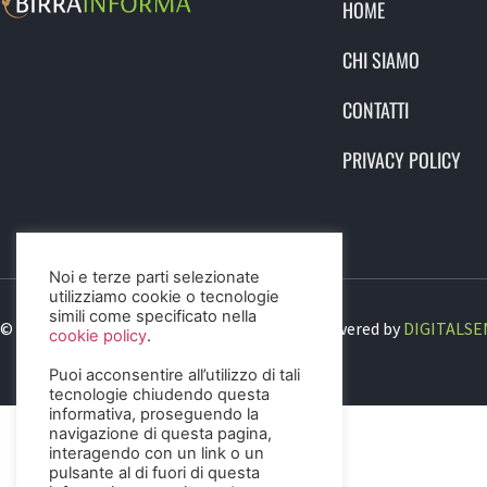
HOME
CHI SIAMO
CONTATTI
PRIVACY POLICY
Noi e terze parti selezionate
utilizziamo cookie o tecnologie
simili come specificato nella
© 2023 Birra Informa. All Rights Reserved. Powered by
DIGITALSE
cookie policy
.
Puoi acconsentire all’utilizzo di tali
tecnologie chiudendo questa
informativa, proseguendo la
navigazione di questa pagina,
interagendo con un link o un
pulsante al di fuori di questa