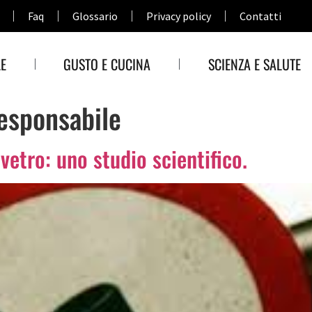
Faq
Glossario
Privacy policy
Contatti
E
GUSTO E CUCINA
SCIENZA E SALUTE
sponsabile
vetro: uno studio scientifico.