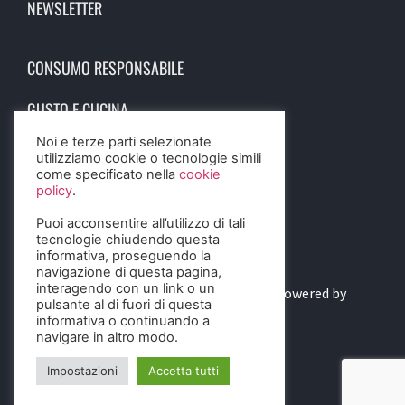
NEWSLETTER
CONSUMO RESPONSABILE
GUSTO E CUCINA
Noi e terze parti selezionate
SCIENZA E SALUTE
utilizziamo cookie o tecnologie simili
come specificato nella
cookie
STORIA E CULTURA
policy
.
Puoi acconsentire all’utilizzo di tali
tecnologie chiudendo questa
informativa, proseguendo la
navigazione di questa pagina,
interagendo con un link o un
© 2023 Birra Informa. All Rights Reserved. Powered by
pulsante al di fuori di questa
DIGITALSENSE
informativa o continuando a
navigare in altro modo.
Impostazioni
Accetta tutti