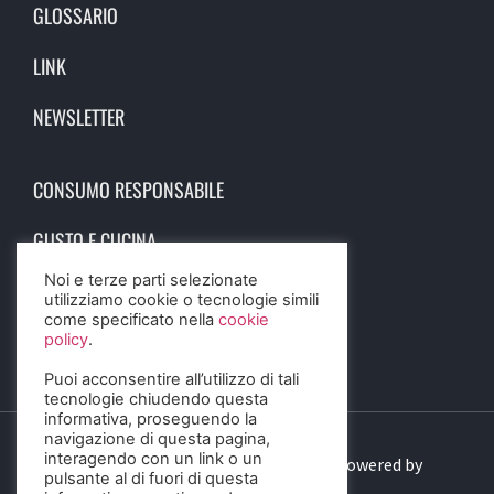
GLOSSARIO
LINK
NEWSLETTER
CONSUMO RESPONSABILE
GUSTO E CUCINA
Noi e terze parti selezionate
SCIENZA E SALUTE
utilizziamo cookie o tecnologie simili
come specificato nella
cookie
STORIA E CULTURA
policy
.
Puoi acconsentire all’utilizzo di tali
tecnologie chiudendo questa
informativa, proseguendo la
navigazione di questa pagina,
interagendo con un link o un
© 2023 Birra Informa. All Rights Reserved. Powered by
pulsante al di fuori di questa
DIGITALSENSE