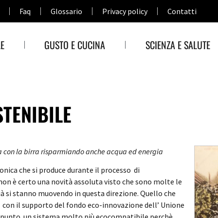
Faq
Glossario
Privacy policy
Contatti
E
GUSTO E CUCINA
SCIENZA E SALUTE
TENIBILE
 con la birra risparmiando anche acqua ed energia
onica che si produce durante il processo di
non è certo una novità assoluta visto che sono molte le
à si stanno muovendo in questa direzione.
Quello che
e, con il supporto del fondo eco-innovazione dell’ Unione
 punto un sistema molto più ecocompatibile perchè