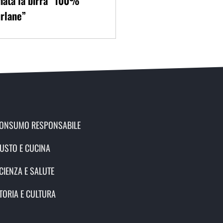
nata la birra “100%
rlane”
ONSUMO RESPONSABILE
USTO E CUCINA
CIENZA E SALUTE
TORIA E CULTURA