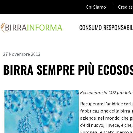
Chi Siamo
Credits
CONSUMO RESPONSABIL
27 Novembre 2013
BIRRA SEMPRE PIÙ ECOSOS
Recuperare la CO2 prodotta
Recuperare l’anidride carb
fabbricazione della birra 
aziende nel mondo che gi
c’è di nuovo, invece, è ch
Europea, è stato messo a