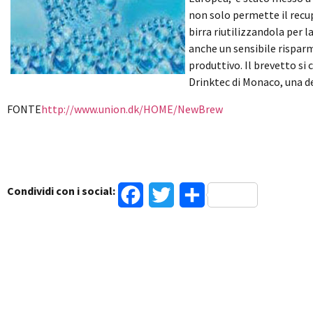
non solo permette il recu
birra riutilizzandola per
anche un sensibile rispar
produttivo. Il brevetto s
Drinktec di Monaco, una del
FONTE
http://www.union.dk/HOME/NewBrew
Condividi con i social:
Facebook
Twitter
Condividi