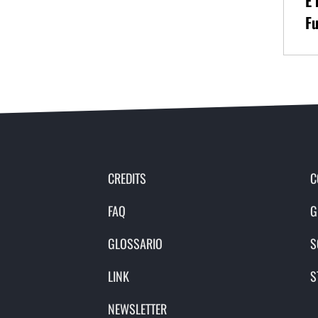
È 
Fu
CREDITS
C
FAQ
G
GLOSSARIO
S
LINK
S
NEWSLETTER