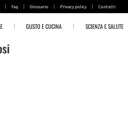
Faq
Glossario
Privacy policy
Contatti
E
GUSTO E CUCINA
SCIENZA E SALUTE
osi