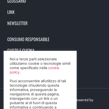
GLOSSARIO
LINK
NEWSLETTER
CONSUMO RESPONSABILE
GUSTO E CUCINA
Noi e terze parti selezionate
SCIENZA E SALUTE
utilizziamo cookie o tecnologie simili
come specificato nella
cookie
STORIA E CULTURA
policy
.
Puoi acconsentire all’utilizzo di tali
tecnologie chiudendo questa
informativa, proseguendo la
navigazione di questa pagina,
interagendo con un link o un
© 2023 Birra Informa. All Rights Reserved. Powered by
pulsante al di fuori di questa
DIGITALSENSE
informativa o continuando a