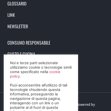
GLOSSARIO
LINK
NEWSLETTER
CONSUMO RESPONSABILE
GUSTO E CUCINA
Noi e terze parti selezionate
SCIENZA E SALUTE
utilizziamo cookie o tecnologie simili
come specificato nella
cookie
STORIA E CULTURA
policy
.
Puoi acconsentire all’utilizzo di tali
tecnologie chiudendo questa
informativa, proseguendo la
navigazione di questa pagina,
interagendo con un link o un
© 2023 Birra Informa. All Rights Reserved. Powered by
pulsante al di fuori di questa
DIGITALSENSE