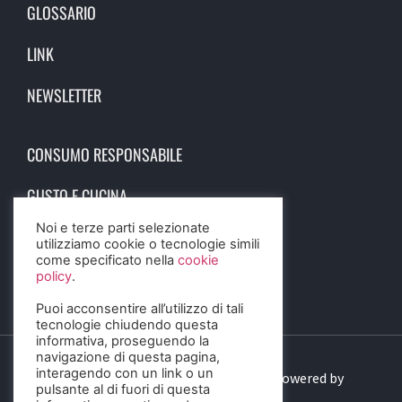
GLOSSARIO
LINK
NEWSLETTER
CONSUMO RESPONSABILE
GUSTO E CUCINA
Noi e terze parti selezionate
SCIENZA E SALUTE
utilizziamo cookie o tecnologie simili
come specificato nella
cookie
STORIA E CULTURA
policy
.
Puoi acconsentire all’utilizzo di tali
tecnologie chiudendo questa
informativa, proseguendo la
navigazione di questa pagina,
interagendo con un link o un
© 2023 Birra Informa. All Rights Reserved. Powered by
pulsante al di fuori di questa
DIGITALSENSE