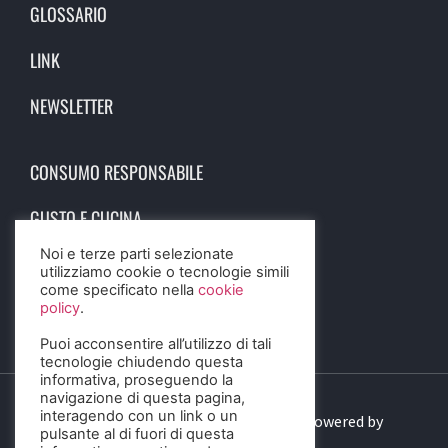
GLOSSARIO
LINK
NEWSLETTER
CONSUMO RESPONSABILE
GUSTO E CUCINA
Noi e terze parti selezionate
SCIENZA E SALUTE
utilizziamo cookie o tecnologie simili
come specificato nella
cookie
STORIA E CULTURA
policy
.
Puoi acconsentire all’utilizzo di tali
tecnologie chiudendo questa
informativa, proseguendo la
navigazione di questa pagina,
interagendo con un link o un
© 2023 Birra Informa. All Rights Reserved. Powered by
pulsante al di fuori di questa
DIGITALSENSE