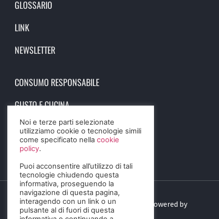
GLOSSARIO
LINK
NEWSLETTER
CONSUMO RESPONSABILE
GUSTO E CUCINA
Noi e terze parti selezionate
SCIENZA E SALUTE
utilizziamo cookie o tecnologie simili
come specificato nella
cookie
STORIA E CULTURA
policy
.
Puoi acconsentire all’utilizzo di tali
tecnologie chiudendo questa
informativa, proseguendo la
navigazione di questa pagina,
interagendo con un link o un
© 2023 Birra Informa. All Rights Reserved. Powered by
pulsante al di fuori di questa
DIGITALSENSE