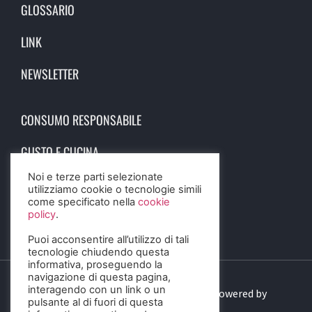
GLOSSARIO
LINK
NEWSLETTER
CONSUMO RESPONSABILE
GUSTO E CUCINA
Noi e terze parti selezionate
SCIENZA E SALUTE
utilizziamo cookie o tecnologie simili
come specificato nella
cookie
STORIA E CULTURA
policy
.
Puoi acconsentire all’utilizzo di tali
tecnologie chiudendo questa
informativa, proseguendo la
navigazione di questa pagina,
interagendo con un link o un
© 2023 Birra Informa. All Rights Reserved. Powered by
pulsante al di fuori di questa
DIGITALSENSE