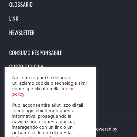
GLOSSARIO
LINK
NEWSLETTER
CONSUMO RESPONSABILE
GUSTO E CUCINA
Noi e terze parti selezionate
SCIENZA E SALUTE
utilizziamo cookie o tecnologie simili
come specificato nella
cookie
STORIA E CULTURA
policy
.
Puoi acconsentire all’utilizzo di tali
tecnologie chiudendo questa
informativa, proseguendo la
navigazione di questa pagina,
interagendo con un link o un
© 2023 Birra Informa. All Rights Reserved. Powered by
pulsante al di fuori di questa
DIGITALSENSE