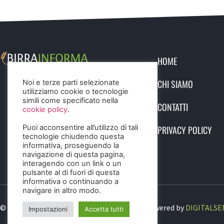
HOME
CHI SIAMO
Noi e terze parti selezionate
utilizziamo cookie o tecnologie
simili come specificato nella
CONTATTI
cookie policy
.
Puoi acconsentire all’utilizzo di tali
PRIVACY POLICY
tecnologie chiudendo questa
informativa, proseguendo la
navigazione di questa pagina,
interagendo con un link o un
pulsante al di fuori di questa
informativa o continuando a
navigare in altro modo.
© 2023 Birra Informa. All Rights Reserved. Powered by
DIGITALSE
Impostazioni
Accetta tutti