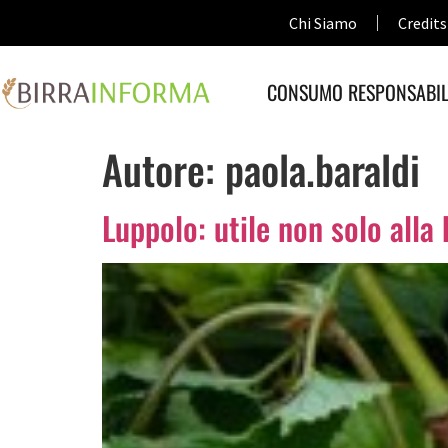
Chi Siamo
Credits
CONSUMO RESPONSABIL
Autore:
paola.baraldi
Luppolo: utile non solo alla 