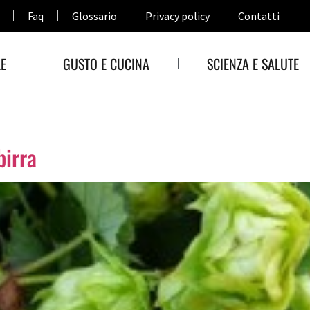
Faq
Glossario
Privacy policy
Contatti
E
GUSTO E CUCINA
SCIENZA E SALUTE
birra