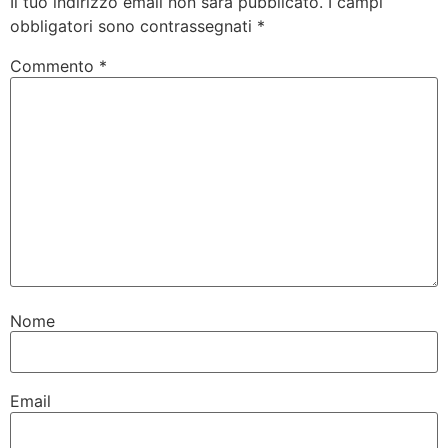
Il tuo indirizzo email non sarà pubblicato.
I campi
obbligatori sono contrassegnati
*
Commento
*
Nome
Email