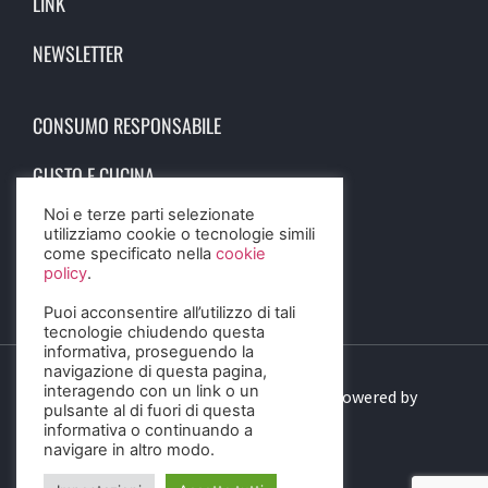
LINK
NEWSLETTER
CONSUMO RESPONSABILE
GUSTO E CUCINA
Noi e terze parti selezionate
SCIENZA E SALUTE
utilizziamo cookie o tecnologie simili
come specificato nella
cookie
STORIA E CULTURA
policy
.
Puoi acconsentire all’utilizzo di tali
tecnologie chiudendo questa
informativa, proseguendo la
navigazione di questa pagina,
interagendo con un link o un
© 2023 Birra Informa. All Rights Reserved. Powered by
pulsante al di fuori di questa
DIGITALSENSE
informativa o continuando a
navigare in altro modo.