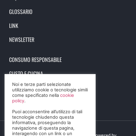
GLOSSARIO
LINK
NEWSLETTER
CONSUMO RESPONSABILE
GUSTO E CUCINA
Noi e terze parti selezionate
SCIENZA E SALUTE
utilizziamo cookie o tecnologie simili
come specificato nella
cookie
STORIA E CULTURA
policy
.
Puoi acconsentire all’utilizzo di tali
tecnologie chiudendo questa
informativa, proseguendo la
navigazione di questa pagina,
interagendo con un link o un
© 2023 Birra Informa. All Rights Reserved. Powered by