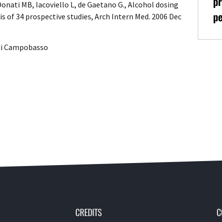
pr
Donati MB, Iacoviello L, de Gaetano G., Alcohol dosing
pe
 of 34 prospective studies, Arch Intern Med. 2006 Dec
 di Campobasso
CREDITS
C