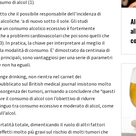
umo di alcol (1).
tto che il possibile responsabile dell’incidenza di
Al
coliche. ‘a di nuovo sotto il sole. Gli studi
he un consumo alcolico eccessivo è fortemente
al
he a problemi cardiovascolari che poi sono quelli che
co
In pratica, la chiave per interpretare al meglio il
ella modalità di consumo. E’ dimostrato da centinaia di
i principali, sono vantaggiosi per una serie di parametri
e non ha eguali.
nge drinking, non rientra nel carnet dei
pubblicato sul British medical journal insistono molto
insorgenza dei tumori, arrivando a concludere che “questi
e il consumo di alcol con l’obiettivo di ridurre
tinguo tra consumo eccessivo e moderato di alcol, come
ll’alcol.
alità totale, dimenticando il ruolo di altri fattori
effetti molto più gravi sul rischio di molti tumori che