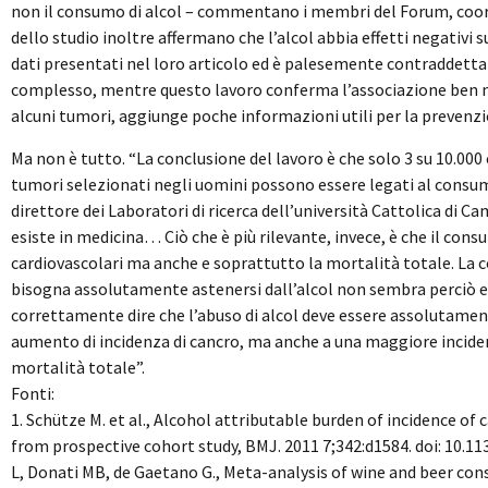
non il consumo di alcol – commentano i membri del Forum, coordi
dello studio inoltre affermano che l’alcol abbia effetti negativi 
dati presentati nel loro articolo ed è palesemente contraddetta 
complesso, mentre questo lavoro conferma l’associazione ben not
alcuni tumori, aggiunge poche informazioni utili per la prevenzio
Ma non è tutto. “La conclusione del lavoro è che solo 3 su 10.000 
tumori selezionati negli uomini possono essere legati al consu
direttore dei Laboratori di ricerca dell’università Cattolica di
esiste in medicina… Ciò che è più rilevante, invece, è che il con
cardiovascolari ma anche e soprattutto la mortalità totale. La
bisogna assolutamente astenersi dall’alcol non sembra perciò es
correttamente dire che l’abuso di alcol deve essere assolutamen
aumento di incidenza di cancro, ma anche a una maggiore incidenz
mortalità totale”.
Fonti:
1. Schütze M. et al., Alcohol attributable burden of incidence of
from prospective cohort study, BMJ. 2011 7;342:d1584. doi: 10.11
L, Donati MB, de Gaetano G., Meta-analysis of wine and beer cons