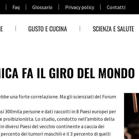
Faq
Glossario
Privacy policy
Contatti
E
GUSTO E CUCINA
SCIENZA E SALUTE
ICA FA IL GIRO DEL MONDO
ebbe una forte correlazione. Ma gli scienziati del Forum
si 300mila persone e dati raccolti in 8 Paesi europei per
e proibizionista. Lo studio, condotto nell’ambito della
n diversi Paesi del vecchio continente a caccia dei
 percento dei tumori maschili e il 3 percento di quelli