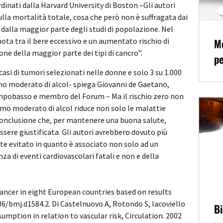
nati dalla Harvard University di Boston –Gli autori
sulla mortalità totale, cosa che però non è suffragata dai
dalla maggior parte degli studi di popolazione. Nel
Me
a tra il bere eccessivo e un aumentato rischio di
ne della maggior parte dei tipi di cancro”.
pe
casi di tumori selezionati nelle donne e solo 3 su 1.000
mo moderato di alcol- spiega Giovanni de Gaetano,
 Campobasso e membro del Forum – Ma il rischio zero non
sumo moderato di alcol riduce non solo le malattie
 conclusione che, per mantenere una buona salute,
sere giustificata. Gli autori avrebbero dovuto più
te evitato in quanto è associato non solo ad un
a di eventi cardiovascolari fatali e non e della
 cancer in eight European countries based on results
36/bmj.d1584.2. Di Castelnuovo A, Rotondo S, Iacoviello
Bi
umption in relation to vascular risk, Circulation. 2002