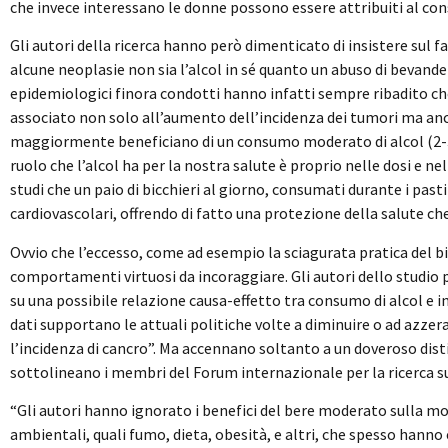
che invece interessano le donne possono essere attribuiti al cons
Gli autori della ricerca hanno però dimenticato di insistere sul fa
alcune neoplasie non sia l’alcol in sé quanto un abuso di bevande al
epidemiologici finora condotti hanno infatti sempre ribadito c
associato non solo all’aumento dell’incidenza dei tumori ma anc
maggiormente beneficiano di un consumo moderato di alcol (2-3). 
ruolo che l’alcol ha per la nostra salute è proprio nelle dosi e n
studi che un paio di bicchieri al giorno, consumati durante i past
cardiovascolari, offrendo di fatto una protezione della salute ch
Ovvio che l’eccesso, come ad esempio la sciagurata pratica del bi
comportamenti virtuosi da incoraggiare. Gli autori dello studio 
su una possibile relazione causa-effetto tra consumo di alcol e 
dati supportano le attuali politiche volte a diminuire o ad azzerar
l’incidenza di cancro”. Ma accennano soltanto a un doveroso dis
sottolineano i membri del Forum internazionale per la ricerca su
“Gli autori hanno ignorato i benefici del bere moderato sulla mort
ambientali, quali fumo, dieta, obesità, e altri, che spesso hanno 