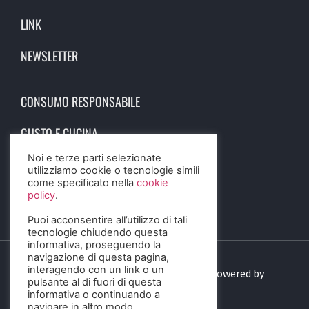
LINK
NEWSLETTER
CONSUMO RESPONSABILE
GUSTO E CUCINA
Noi e terze parti selezionate
SCIENZA E SALUTE
utilizziamo cookie o tecnologie simili
come specificato nella
cookie
STORIA E CULTURA
policy
.
Puoi acconsentire all’utilizzo di tali
tecnologie chiudendo questa
informativa, proseguendo la
navigazione di questa pagina,
interagendo con un link o un
© 2023 Birra Informa. All Rights Reserved. Powered by
pulsante al di fuori di questa
DIGITALSENSE
informativa o continuando a
navigare in altro modo.