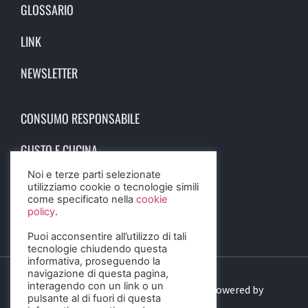
GLOSSARIO
LINK
NEWSLETTER
CONSUMO RESPONSABILE
GUSTO E CUCINA
Noi e terze parti selezionate
SCIENZA E SALUTE
utilizziamo cookie o tecnologie simili
come specificato nella
cookie
STORIA E CULTURA
policy
.
Puoi acconsentire all’utilizzo di tali
tecnologie chiudendo questa
informativa, proseguendo la
navigazione di questa pagina,
interagendo con un link o un
© 2023 Birra Informa. All Rights Reserved. Powered by
pulsante al di fuori di questa
DIGITALSENSE